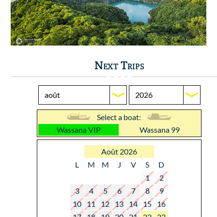
Next Trips
Select a boat:
Wassana VIP
Wassana 99
Août 2026
L
M
M
J
V
S
D
1
2
3
4
5
6
7
8
9
10
11
12
13
14
15
16
17
18
19
20
21
22
23