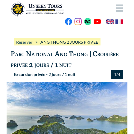
ACCUEIL
Réserver
> ANG THONG 2 JOURS PRIVEE
A PROPOS
Parc National Ang Thong | Croisière
NOS BATEAUX
privée 2 jours / 1 nuit
EXCURSIONS
Wassana VIP
Excursion privée - 2 jours / 1 nuit
1/4
ANG THONG
Wassana 99
GALERIE
KOH TAO
CONTACT
Vidéos
Photos Ang Thong
RESERVER
Photos Koh Tao