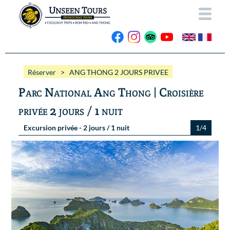
ACCUEIL
Réserver
> ANG THONG 2 JOURS PRIVEE
A PROPOS
Parc National Ang Thong | Croisière
NOS BATEAUX
privée 2 jours / 1 nuit
EXCURSIONS
Wassana VIP
Excursion privée - 2 jours / 1 nuit
1/4
ANG THONG
Wassana 99
GALERIE
KOH TAO
CONTACT
Vidéos
Photos Ang Thong
RESERVER
Photos Koh Tao