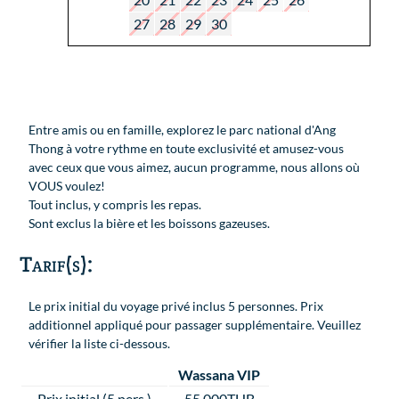
27
28
29
30
Entre amis ou en famille, explorez le parc national d'Ang
Thong à votre rythme en toute exclusivité et amusez-vous
avec ceux que vous aimez, aucun programme, nous allons où
VOUS voulez!
Tout inclus, y compris les repas.
Sont exclus la bière et les boissons gazeuses.
Tarif(s):
Le prix initial du voyage privé inclus 5 personnes. Prix
additionnel appliqué pour passager supplémentaire. Veuillez
vérifier la liste ci-dessous.
Wassana VIP
Prix initial (5 pers.)
55,000THB