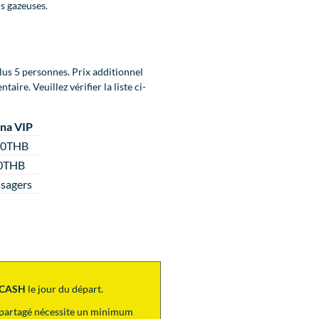
ns gazeuses.
clus 5 personnes. Prix additionnel
ire. Veuillez vérifier la liste ci-
na VIP
00THB
0THB
sagers
CASH
le jour du départ.
p partagé nécessite un minimum