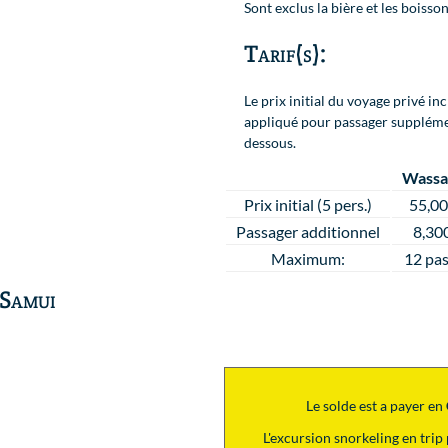
Sont exclus la bière et les boisso
Tarif(s):
Le prix initial du voyage privé in
appliqué pour passager supplémenta
dessous.
Wassa
Prix initial (5 pers.)
55,0
Passager additionnel
8,30
Maximum:
12 pas
Samui
Carte
Le solde est a payer en
:
L'excursion snorkeling en tri