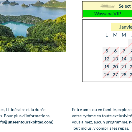
Select
Wassana VIP
Janvi
L
M
M
5
6
7
12
13
14
19
20
21
26
27
28
s, l'itinéraire et la durée
Entre amis ou en famille, explore
s. Pour plus d'informations,
votre rythme en toute exclusivit
nfo@unseentourskohtao.com
)
vous aimez, aucun programme, n
Tout inclus, y compris les repas.