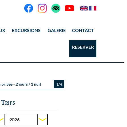
UX
EXCURSIONS
GALERIE
CONTACT
ANG THONG
Vidéos
RESERVER
KOH TAO
Photos Ang Thong
Photos Koh Tao
privée - 2 jours / 1 nuit
1/4
 Trips