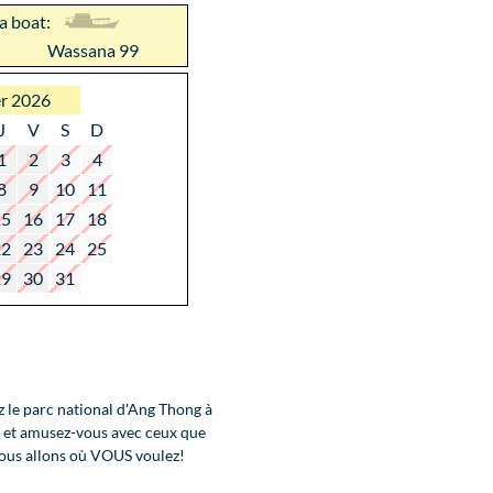
 a boat:
Wassana 99
er 2026
J
V
S
D
1
2
3
4
8
9
10
11
15
16
17
18
22
23
24
25
29
30
31
z le parc national d'Ang Thong à
é et amusez-vous avec ceux que
ous allons où VOUS voulez!