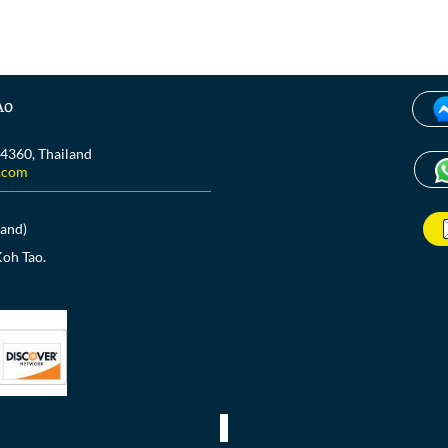
ao
84360, Thailand
.com
land)
Koh Tao.