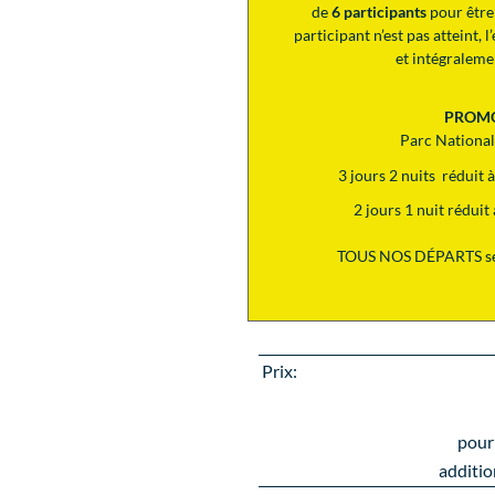
de
6 participants
pour être
participant n’est pas atteint,
et intégralem
PROM
Parc Nationa
3 jours 2 nuits réduit
2 jours 1 nuit rédui
TOUS NOS DÉPARTS se
Prix:
pour
additio