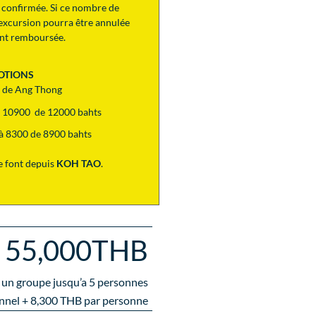
 confirmée. Si ce nombre de
 l’excursion pourra être annulée
ent remboursée.
OTIONS
l de Ang Thong
 à 10900 de 12000 bahts
t à 8300 de 8900 bahts
 font depuis
KOH TAO
.
55,000THB
 un groupe jusqu’a
5
personnes
nnel +
8,300
THB par personne