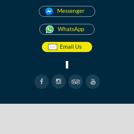
Messenger
WhatsApp
Email Us
ACCUEIL
A PROPOS
ANG THONG
KOH TAO