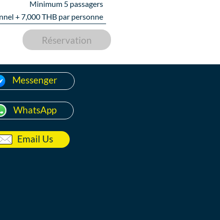
Minimum 5 passagers
nnel +
7,000
THB par personne
Réservation
Messenger
WhatsApp
Email Us