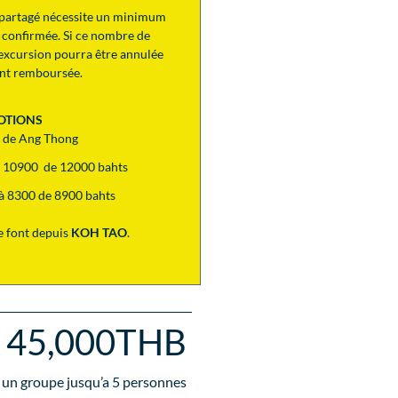
p partagé nécessite un minimum
 confirmée. Si ce nombre de
 l’excursion pourra être annulée
ent remboursée.
OTIONS
l de Ang Thong
 à 10900 de 12000 bahts
t à 8300 de 8900 bahts
 font depuis
KOH TAO
.
45,000THB
 un groupe jusqu’a
5
personnes