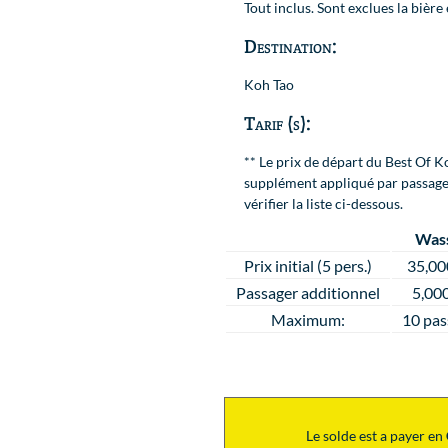
Tout inclus. Sont exclues la bière
Destination:
Koh Tao
Carte
Tarif (s):
Carte
** Le prix de départ du Best Of K
supplément appliqué par passage
vérifier la liste ci-dessous.
:
Was
Prix initial (5 pers.)
35,0
Passager additionnel
5,00
Maximum:
10 pas
Le solde est a payer en