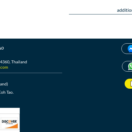
additio
ao
84360, Thailand
.com
land)
Koh Tao.