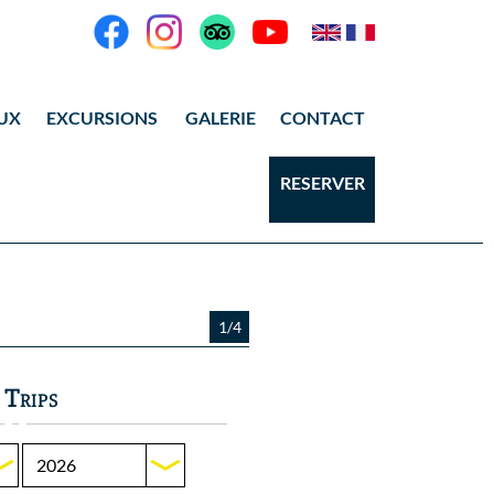
UX
EXCURSIONS
GALERIE
CONTACT
ANG THONG
Vidéos
RESERVER
KOH TAO
Photos Ang Thong
Photos Koh Tao
1/4
 Trips