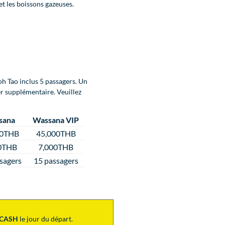
 et les boissons gazeuses.
oh Tao inclus 5 passagers. Un
r supplémentaire. Veuillez
sana
Wassana VIP
00THB
45,000THB
0THB
7,000THB
sagers
15 passagers
CASH
le jour du départ.