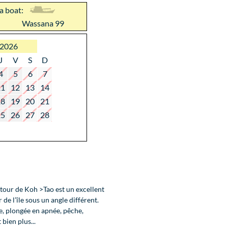
 a boat:
Wassana 99
 2026
J
V
S
D
4
5
6
7
11
12
13
14
18
19
20
21
25
26
27
28
autour de Koh >Tao est un excellent
de l’île sous un angle différent.
, plongée en apnée, pêche,
 bien plus...