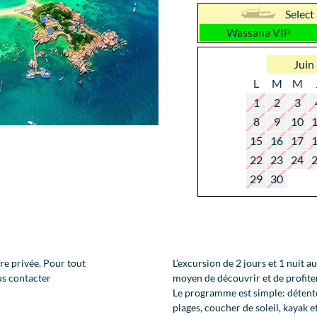
Select
Wassana VIP
Juin
L
M
M
1
2
3
8
9
10
15
16
17
22
23
24
29
30
re privée. Pour tout
L’excursion de 2 jours et 1 nuit 
s contacter
moyen de découvrir et de profiter 
Le programme est simple: détente
plages, coucher de soleil, kayak et