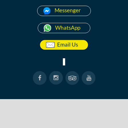
Messenger
WhatsApp
Email Us
ACCUEIL
A PROPOS
ANG THONG
KOH TAO