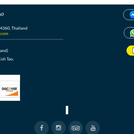
ao
84360, Thailand
.com
land)
Koh Tao.