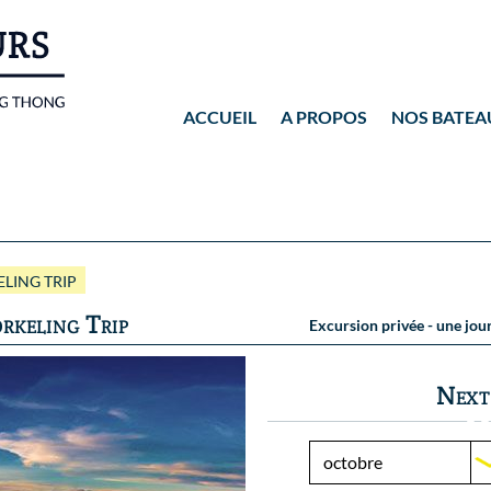
ACCUEIL
A PROPOS
NOS BATEA
Wassana VIP
Wassana 99
LING TRIP
rkeling Trip
Excursion privée - une jo
Next