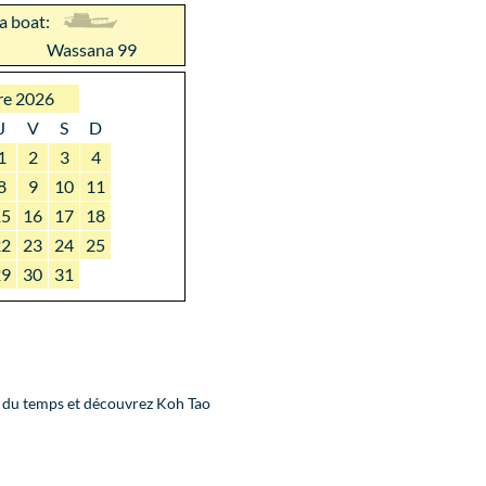
 a boat:
Wassana 99
re 2026
J
V
S
D
1
2
3
4
8
9
10
11
15
16
17
18
22
23
24
25
29
30
31
 du temps et découvrez Koh Tao