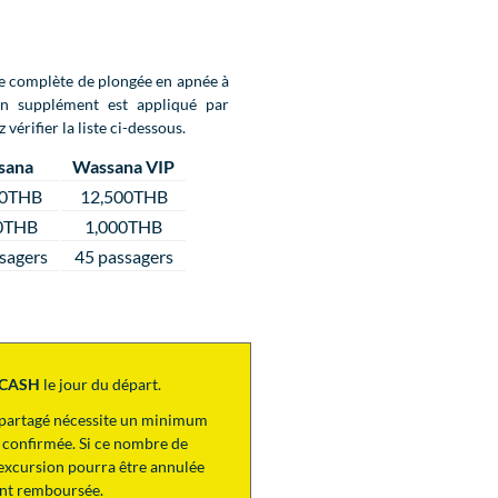
ée complète de plongée en apnée à
Un supplément est appliqué par
vérifier la liste ci-dessous.
sana
Wassana VIP
00THB
12,500THB
0THB
1,000THB
sagers
45 passagers
CASH
le jour du départ.
p partagé nécessite un minimum
 confirmée. Si ce nombre de
 l’excursion pourra être annulée
ent remboursée.