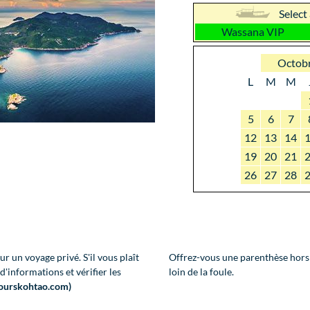
Select
Wassana VIP
Octob
L
M
M
5
6
7
12
13
14
19
20
21
26
27
28
r un voyage privé. S'il vous plaît
Offrez-vous une parenthèse hors
'informations et vérifier les
loin de la foule.
ourskohtao.com)