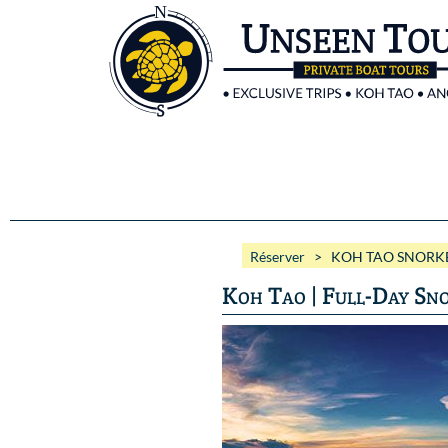
Réserver
> KOH TAO SNORKE
Koh Tao | Full-Day Sno