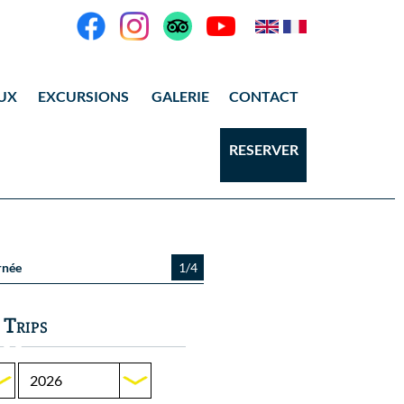
UX
EXCURSIONS
GALERIE
CONTACT
ANG THONG
Vidéos
RESERVER
KOH TAO
Photos Ang Thong
Photos Koh Tao
urnée
1/4
 Trips