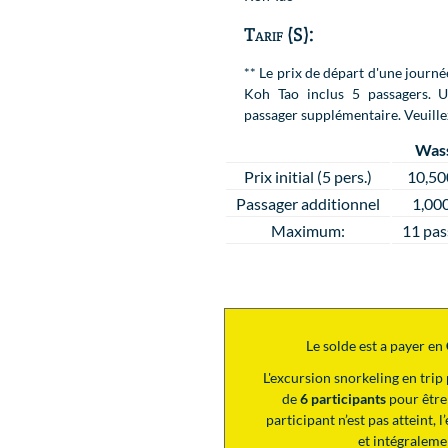
Tarif (S):
** Le prix de départ d'une journ
Koh Tao inclus 5 passagers. 
passager supplémentaire. Veuillez 
Was
Prix initial (5 pers.)
10,5
Passager additionnel
1,00
Maximum:
11 pas
Le solde est a payer en
L'excursion snorkeling en tri
de
6 participants
pour être
participant n’est pas atteint,
et intégralem