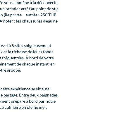
née vous emmène à la découverte
ec un premier arrêt au point de vue
an (île privée – entrée : 250 THB
À noter : les chaussures d’eau ne
erez 4 à 5 sites soigneusement
ux et la richesse de leurs fonds
us fréquentées. À bord de votre
leinement de chaque instant, en
otre groupe.
cette expérience se vit aussi
e partage. Entre deux baignades,
ement préparé à bord par notre
ce culinaire en pleine mer.