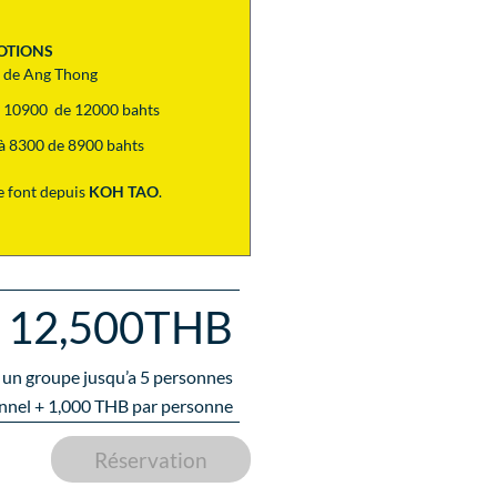
OTIONS
l de Ang Thong
 à 10900 de 12000 bahts
t à 8300 de 8900 bahts
 font depuis
KOH TAO
.
12,500THB
 un groupe jusqu’a
5
personnes
nnel +
1,000
THB par personne
Réservation