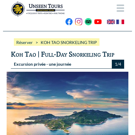
ACCUEIL
Réserver
> KOH TAO SNORKELING TRIP
A PROPOS
Koh Tao | Full-Day Snorkeling Trip
NOS BATEAUX
Excursion privée - une journée
1/4
EXCURSIONS
Wassana VIP
ANG THONG
Wassana 99
GALERIE
KOH TAO
CONTACT
Vidéos
Photos Ang Thong
RESERVER
Photos Koh Tao