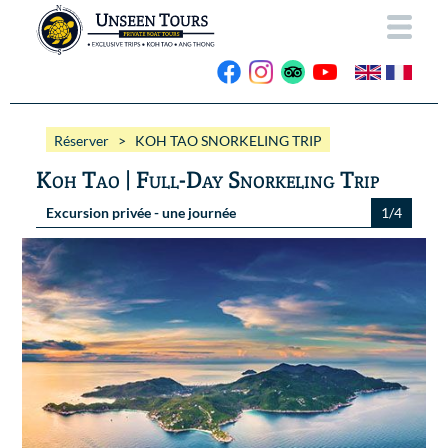
ACCUEIL
Réserver
> KOH TAO SNORKELING TRIP
A PROPOS
Koh Tao | Full-Day Snorkeling Trip
NOS BATEAUX
Excursion privée - une journée
1/4
EXCURSIONS
Wassana VIP
ANG THONG
Wassana 99
GALERIE
KOH TAO
CONTACT
Vidéos
Photos Ang Thong
RESERVER
Photos Koh Tao