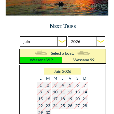
Next Trips
Select a boat:
Wassana VIP
Wassana 99
Juin 2026
L
M
M
J
V
S
D
1
2
3
4
5
6
7
8
9
10
11
12
13
14
15
16
17
18
19
20
21
22
23
24
25
26
27
28
29
30